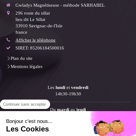
Gwladys Magnétiseuse - méthode SARHABEL
296 route du sillat
lieu dit Le Sillat
33910
Savignac-de-l'Isle
france
Afficher le téléphone
SIRET: 85206184500016
Plan du site
Mentions légales
Les
lundi
et
vendredi
14h30-19h30
Continuer sans accepter
Du
mardi
au
jeudi
9h30-12h30 / 14h30-19h30
Bonjour c'est nous...
Les Cookies
Le
samedi