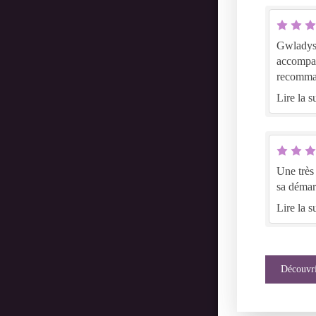
Gwladys es
accompagn
recomma
Lire la su
Une très bel
sa démar
Lire la su
Découvri