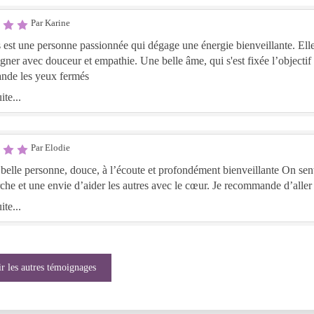
Par Karine
t une personne passionnée qui dégage une énergie bienveillante. Elle saura vous
er avec douceur et empathie. Une belle âme, qui s'est fixée l’objectif d'
nde les yeux fermés
ite...
Par Elodie
le personne, douce, à l’écoute et profondément bienveillante On sent une vraie sincérité dans
che et une envie d’aider les autres avec le cœur. Je recommande d’aller 
ite...
r les autres témoignages