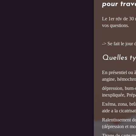
pour trav
Le 1er rdv de 30 
vos questions.
-> Se fait le jou
Quelles ty
En présentiel ou à
angine, hémochrom
dépression, burn-o
inexpliquée, Prép
Exéma, zona, brûl
aide a la cicatrisa
Ralentissement d
(dépression et mob
Tirage de carte m