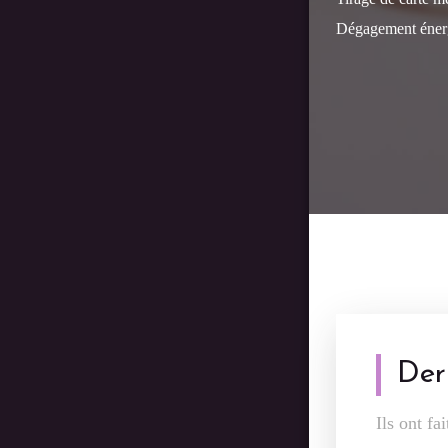
Dégagement énergi
Der
Ils ont f