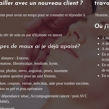
ailler avec un nouveau client ?
trava
min pour avoir un temps pour se connaitre et répondre à
Homme, f
Où j'
r du rdv de soin ou par téléphone en amont
A mo
A di
pes de maux ai je déjà apaisé?
A do
En m
 distance : Entorse,
écol
atose, fibromyalgie, tendinite, kyste,
En m
de re
ut, phobie, stress, angoisse, peurs, insomnie
En a
aration sportive pour un raid féminin,
ure, coupure, verrue, infection, aide pour tomber enceinte,
tion en pré et post-opératoire
e dépendance tabac, Accompagnement cancer / post AVC
ilité),
édiumnité,