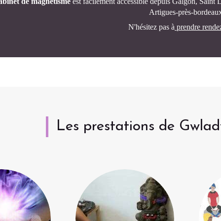
abinet de magnétisme
est facilement accessible depuis Galgon, Saint 
Artigues-près-bordeaux
N'hésitez pas à
prendre rende
Les prestations de Gwla