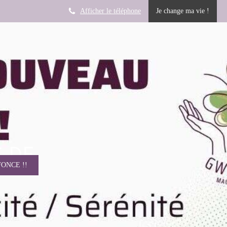
Afficher le téléphone
Je change ma vie !
-DE-
FONCE !!