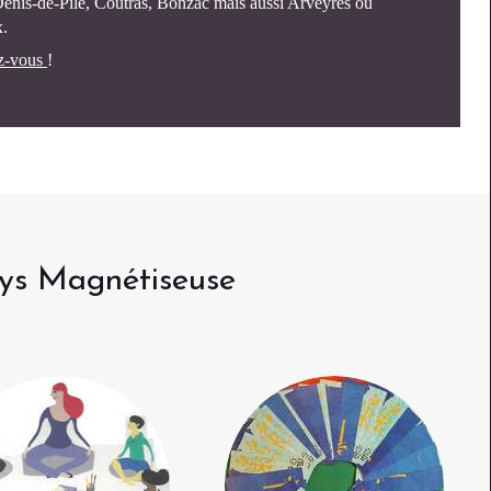
Denis-de-Pile, Coutras, Bonzac mais aussi Arveyres ou
.
z-vous
!
dys Magnétiseuse