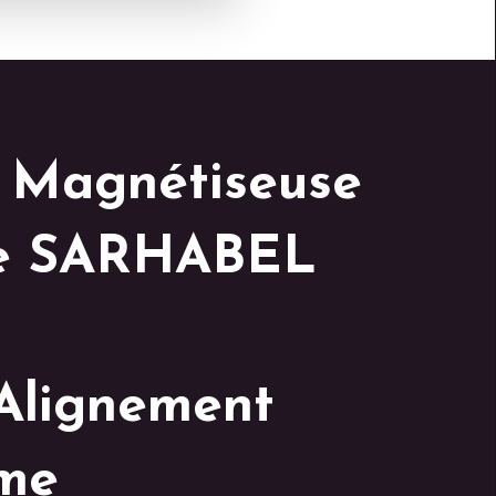
 Magnétiseuse
e SARHABEL
 Alignement
me