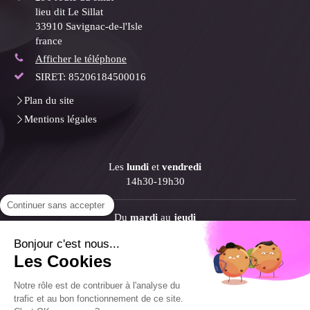
lieu dit Le Sillat
33910
Savignac-de-l'Isle
france
Afficher le téléphone
SIRET: 85206184500016
Plan du site
Mentions légales
Les
lundi
et
vendredi
14h30-19h30
Continuer sans accepter
Du
mardi
au
jeudi
9h30-12h30 / 14h30-19h30
Bonjour c'est nous...
Les Cookies
Le
samedi
9h30-12h30
Notre rôle est de contribuer à l'analyse du
trafic et au bon fonctionnement de ce site.